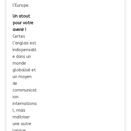
l’Europe.
Un atout
pour votre
avenir !
Certes
l’anglais est
indispensabl
e dans un
monde
globalisé et
un moyen
de
communicat
ion
internationa
l, mais
maîtriser
une autre
langue